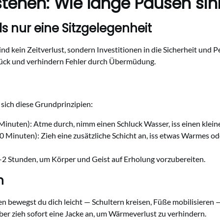
ehen: Wie lange Pausen sinn
 nur eine Sitzgelegenheit
sind kein Zeitverlust, sondern Investitionen in die Sicherheit und
rück und verhindern Fehler durch Übermüdung.
 sich diese Grundprinzipien:
nuten): Atme durch, nimm einen Schluck Wasser, iss einen klein
 Minuten): Zieh eine zusätzliche Schicht an, iss etwas Warmes od
2 Stunden, um Körper und Geist auf Erholung vorzubereiten.
n
n bewegst du dich leicht — Schultern kreisen, Füße mobilisieren 
aber zieh sofort eine Jacke an, um Wärmeverlust zu verhindern.