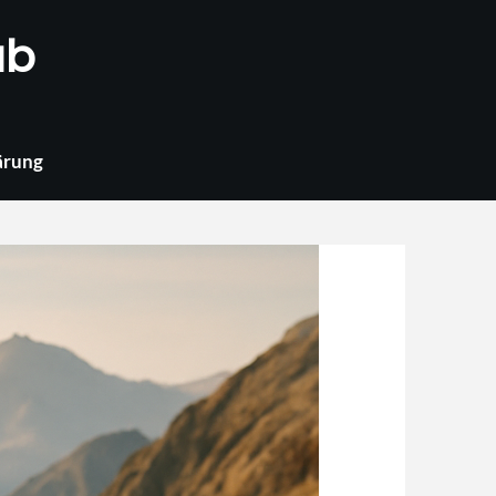
ub
ärung